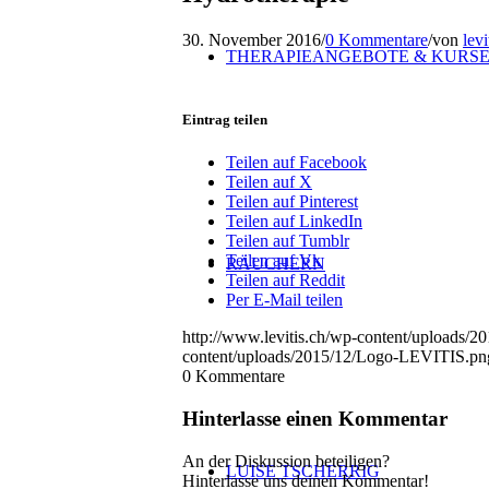
30. November 2016
/
0 Kommentare
/
von
levi
THERAPIEANGEBOTE & KURS
Eintrag teilen
Teilen auf Facebook
Teilen auf X
Teilen auf Pinterest
Teilen auf LinkedIn
Teilen auf Tumblr
Teilen auf Vk
RÄUCHERN
Teilen auf Reddit
Per E-Mail teilen
http://www.levitis.ch/wp-content/uploads
content/uploads/2015/12/Logo-LEVITIS.pn
0
Kommentare
Hinterlasse einen Kommentar
An der Diskussion beteiligen?
LUISE TSCHERRIG
Hinterlasse uns deinen Kommentar!