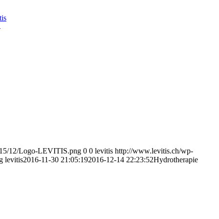
tis
E
/2015/12/Logo-LEVITIS.png
0
0
levitis
http://www.levitis.ch/wp-
g
levitis
2016-11-30 21:05:19
2016-12-14 22:23:52
Hydrotherapie