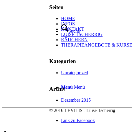
Seiten
HOME
INFOS
KONTAKT
Suche
LUISE TSCHERRIG
RÄUCHERN
THERAPIEANGEBOTE & KURS
Kategorien
Uncategorized
Menü
Menü
Archiv
Dezember 2015
© 2016 LEVITIS - Luise Tscherrig
Link zu Facebook